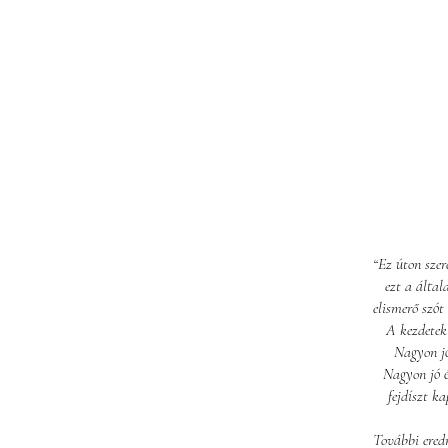
“Ez úton szer
ezt a által
elismerő szót
A kezdetek
Nagyon jó
Nagyon jó é
fejdíszt k
További ered