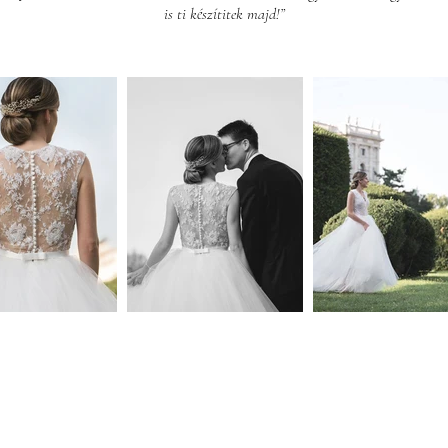
is ti készítitek majd!”