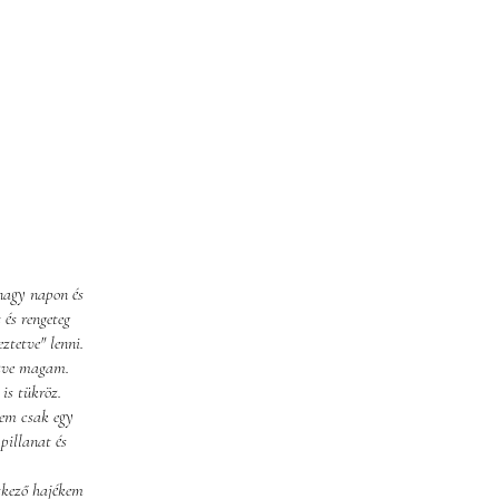
 nagy napon és
 és rengeteg
ztetve" lenni.
ezve magam.
is tükröz.
Nem csak egy
pillanat és
tkező hajékem