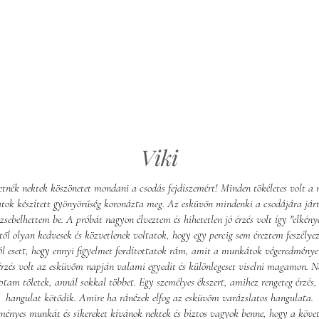
Viki
etnék nektek köszönetet mondani a csodás fejdíszemért! Minden tökéletes volt a
atok készített gyönyörűség koronázta meg. Az esküvőn mindenki a csodájára járt
 zsebelhettem be. A próbát nagyon élveztem és hihetetlen jó érzés volt így "elkénye
től olyan kedvesek és közvetlenek voltatok, hogy egy percig sem éreztem feszély
l esett, hogy ennyi figyelmet fordítottatok rám, amit a munkátok végeredménye 
rzés volt az esküvőm napján valami egyedit és különlegeset viselni magamon. 
aptam tőletek, annál sokkal többet. Egy személyes ékszert, amihez rengeteg érzés, 
hangulat kötődik. Amire ha ránézek elfog az esküvőm varázslatos hangulata.
ményes munkát és sikereket kívánok nektek és biztos vagyok benne, hogy a köve