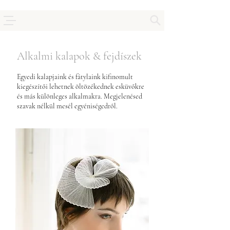
Alkalmi kalapok & fejdíszek
Egyedi kalapjaink és fátylaink kifinomult
kiegészítői lehetnek öltözékednek esküvőkre
és más különleges alkalmakra. Megjelenésed
szavak nélkül mesél egyéniségedről.