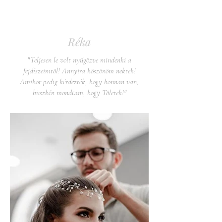
Réka
"Teljesen le volt nyűgözve mindenki a
fejdíszeimtől! Annyira köszönöm nektek!
Amikor pedig kérdezték, hogy honnan van,
büszkén mondtam, hogy Tőletek!"