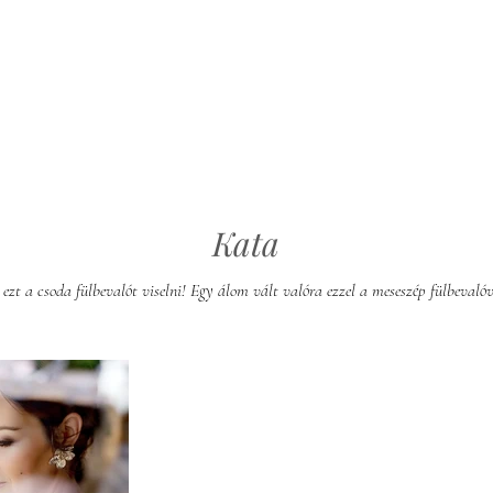
Kata
zt a csoda fülbevalót viselni! Egy álom vált valóra ezzel a meseszép fülbevalóv