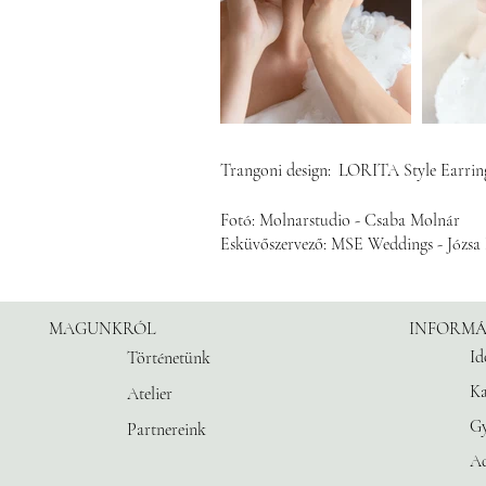
Trangoni design:
LORITA Style Earrin
Fotó: Molnarstudio - Csaba Molnár
Esküvőszervező: MSE Weddings - Józsa
MAGUNKRÓL
INFORMÁ
Id
Történetünk
Ka
Atelier
G
Partnereink
Ad