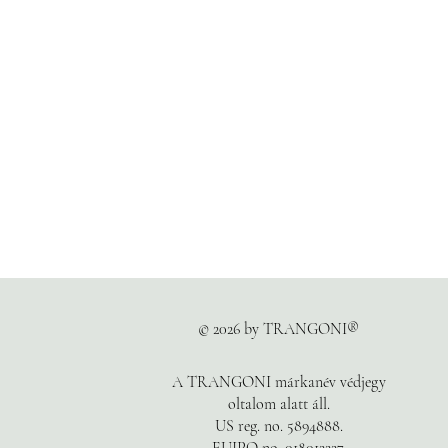
© 2026 by TRANGONI®
A TRANGONI márkanév védjegy
oltalom alatt áll.
US reg. no. 5894888.