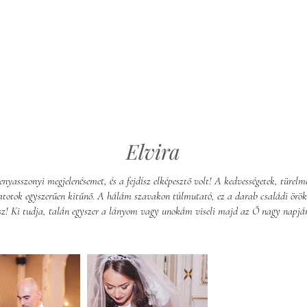
Elvira
nyasszonyi megjelenésemet, és a fejdísz elképesztő volt! A kedvességetek, türelm
latotok egyszerűen kitűnő. A hálám szavakon túlmutató, ez a darab családi örök
sz! Ki tudja, talán egyszer a lányom vagy unokám viseli majd az Ő nagy napjá