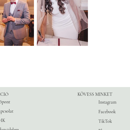
CIÓ
KÖVESS MINKET
őpont
Instagram
pcsolat
Facebook
yIK
TikTok
atvédelem