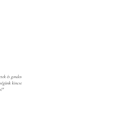
etek és gondos
ségünk kincse
n!"