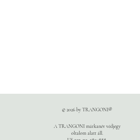
© 2026 by TRANGONI®
A TRANGONI márkanév védjegy
oltalom alatt áll.