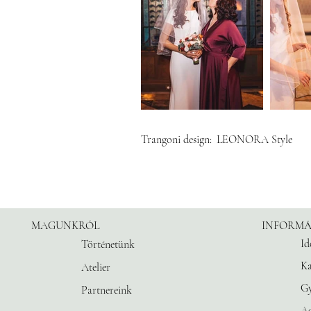
Trangoni design:
LEONORA Style
MAGUNKRÓL
INFORMÁ
Id
Történetünk
Ka
Atelier
G
Partnereink
Ad