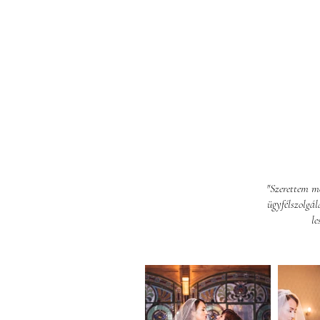
"Szerettem me
ügyfélszolgá
le