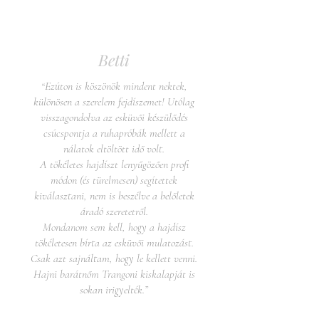
Betti
“Ezúton is köszönök mindent nektek,
különösen a szerelem fejdíszemet! Utólag
visszagondolva az esküvői készülődés
csúcspontja a ruhapróbák mellett a
nálatok eltöltött idő volt.
A tökéletes hajdíszt lenyűgözően profi
módon (és türelmesen) segítettek
kiválasztani, nem is beszélve a belőletek
áradó szeretetről.
Mondanom sem kell, hogy a hajdísz
tökéletesen bírta az esküvői mulatozást.
Csak azt sajnáltam, hogy le kellett venni.
Hajni barátnőm Trangoni kiskalapját is
sokan irigyelték.”