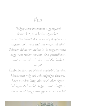
Éva
"Mégegyszer köszönöm a gyönyörű
ékszereket, és a kedvességeteket,
precizitásotokat! A korona végül egész este
rajtam volt, nem tudtam megválni tőle!
Sokszor elővettem azóta is, és nagyon rossz,
hogy nem tudom viselni, de a gardróbban
most vitrin készül neki, ahol ékeskedhet
majd!
Őszintén kívánok Nektek további sikereket,
készítsetek még sok-sok szépséges ékszert,
hogy minden lány, aki viseli őket olyan
boldogan és büszkén tegye, mint ahogyan
tettem én is! Nagyon-nagyon jó érzés volt!"