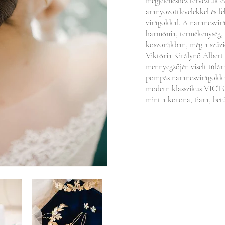
megjelenéshez terveztük ez
aranyozottlevelekkel és 
virágokkal. A narancsvirá
harmónia, termékenység,
koszorúkban, még a szűzies
Viktória Királynő Albert 
mennyegzőjén viselt túlá
pompás narancsvirágokkal d
modern klasszikus VICTO
mint a korona, tiara, betű