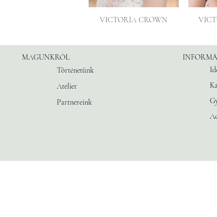
VICTORIA CROWN
VIC
MAGUNKRÓL
INFORMÁ
Id
Történetünk
Ka
Atelier
G
Partnereink
Ad