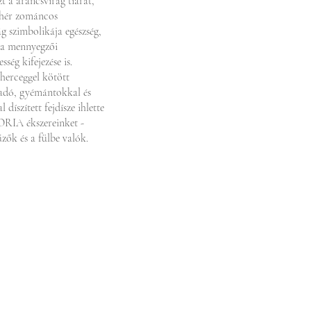
t a arancsvirág tiarát,
fehér zománcos
g szimbolikája egészség,
 a mennyegzői
ség kifejezése is.
herceggel kötött
radó, gyémántokkal és
íszített fejdísze ihlette
RIA ékszereinket -
zők és a fülbe valók.