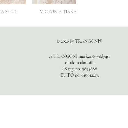
IA STUD
VICTORIA TIARA
© 2026 by TRANGONI®
A TRANGONI márkanév védjegy
oltalom alatt áll.
US reg. no. 5894888.
EUIPO no. 018012227.