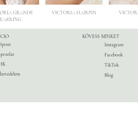
TORIA GRANDE
VICTORIA HAIRPIN
VICTOR
EARRING
CIÓ
KÖVESS MINKET
őpont
Instagram
pcsolat
Facebook
yIK
TikTok
atvédelem
Blog