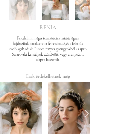
RENIA
Fejedelmi, mégis természetes hatású légies
hajdíszünk karakterét a fejre simuló,és a felettük
ívelő ágak adják. Finom fényes gyöngyökből és apró
Swarovski kristályok ezüstözött, vagy aranyozott
alapra készítjük.
Ezek érdekelhetnek még