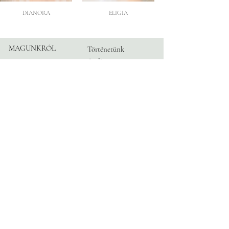
DIANORA
ELIGIA
MAGUNKRÓL
Történetünk
Atelier
Partnereink
KÖVESS
Instagram
MINKET
Facebook
TikTok
Blog
INFORMÁCIÓ
Időpont
Kapcsolat
GyIK
Adatvédelem
© 2026 by TRANGONI®