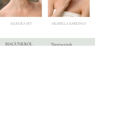
ALLEGRA SET
ARABELLA EARRINGS
MAGUNKRÓL
Történetünk
Atelier
Partnereink
KÖVESS
Instagram
MINKET
Facebook
TikTok
Blog
INFORMÁCIÓ
Időpont
Kapcsolat
GyIK
Adatvédelem