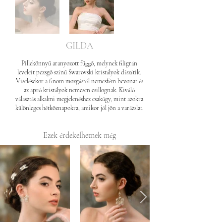
GILDA
Pillekönnyű aranyozott függő, melynek filigrán
leveleit pezsgő színű Swarovski kristályok díszítik.
Viselésekor a finom mozgástól nemesfém bevonat és
az apró kristályok nemesen csillognak. Kiváló
választás alkalmi megjelenéshez csakúgy, mint azokra
különleges hétköznapokra, amikor jól jön a varázslat.
Ezek érdekelhetnek még