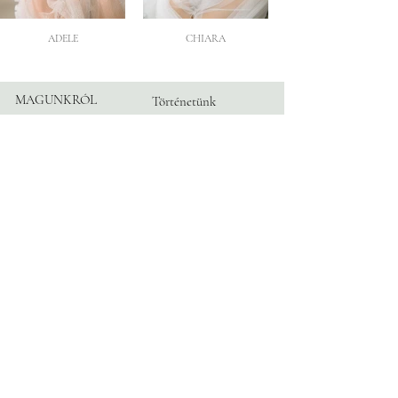
ADELE
CHIARA
MAGUNKRÓL
Történetünk
Atelier
Partnereink
KÖVESS
Instagram
MINKET
Facebook
TikTok
Blog
INFORMÁCIÓ
Időpont
Kapcsolat
GyIK
Adatvédelem
© 2026 by TRANGONI®