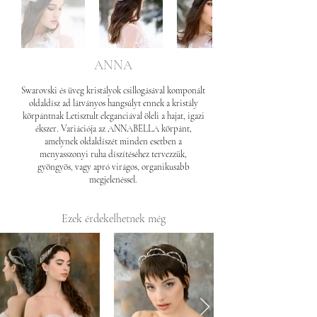
ANNA
Swarovski és üveg kristályok csillogásával komponált
oldaldísz ad látványos hangsúlyt ennek a kristály
körpántnak Letisztult eleganciával öleli a hajat, igazi
ékszer. Variációja az ANNABELLA körpánt,
amelynek oldaldíszét minden esetben a
menyasszonyi ruha díszítéséhez tervezzük,
gyöngyös, vagy apró virágos, organikusabb
megjelenéssel.
Ezek érdekelhetnek még