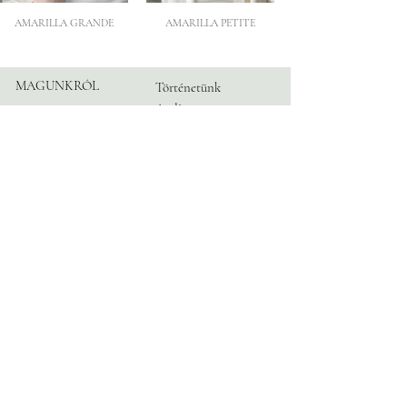
AMARILLA GRANDE
AMARILLA PETITE
MAGUNKRÓL
Történetünk
Atelier
Partnereink
KÖVESS
Instagram
MINKET
Facebook
TikTok
Blog
INFORMÁCIÓ
Időpont
Kapcsolat
GyIK
Adatvédelem
© 2026 by TRANGONI®