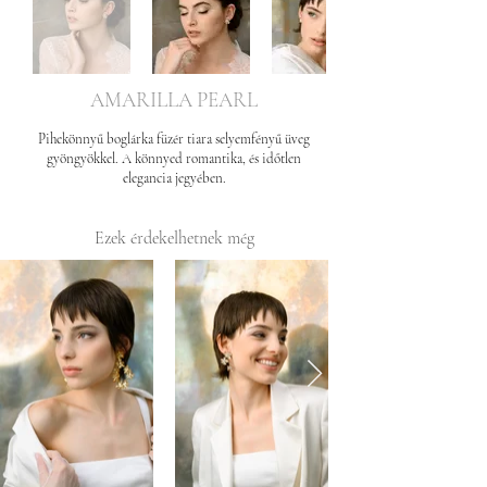
AMARILLA PEARL
Pihekönnyű boglárka füzér tiara selyemfényű üveg
gyöngyökkel. A könnyed romantika, és időtlen
elegancia jegyében.
Ezek érdekelhetnek még