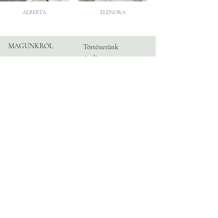
ALBERTA
ELENORA
MAGUNKRÓL
Történetünk
Atelier
Partnereink
KÖVESS
Instagram
MINKET
Facebook
TikTok
Blog
INFORMÁCIÓ
Időpont
Kapcsolat
GyIK
Adatvédelem
© 2026 by TRANGONI®