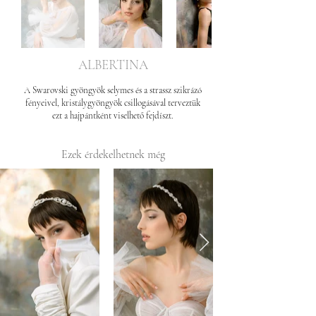
ALBERTINA
A Swarovski gyöngyök selymes és a strassz szikrázó
fényeivel, kristálygyöngyök csillogásával terveztük
ezt a hajpántként viselhető fejdíszt.
Ezek érdekelhetnek még