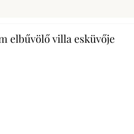
 elbűvölő villa esküvője