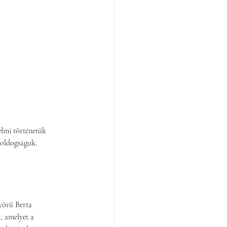
elmi történetük 
boldogságuk. 
yörű Berta 
, amelyet a 