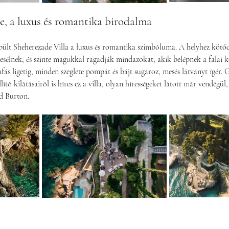
e, a luxus és romantika birodalma
ült Sheherezade Villa a luxus és romantika szimbóluma. A helyhez kötőd
mesélnek, és szinte magukkal ragadják mindazokat, akik belépnek a falai k
fás ligetig, minden szeglete pompát és bájt sugároz, mesés látványt ígér. 
llító kilátásairól is híres ez a villa, olyan hírességeket látott már vendégül
d Burton.