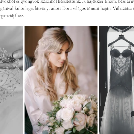
lyokból és gyöngyök százaiból készítettünk. A hajékszer finom, bézs árnya
gásával különleges látványt adott Dora világos tónusú haján. Választása t
eganciájához.