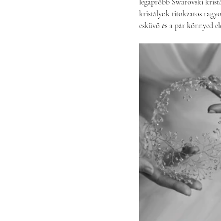
legapróbb Swarovski kristá
kristályok titokzatos ragyo
esküvő és a pár könnyed el