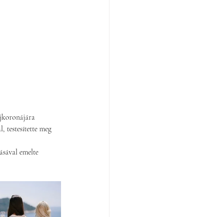
ajkoronájára 
 testesítette meg 
ásával emelte 