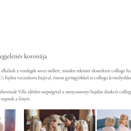
gjelenés koronája
lhaladt a vendégek sorai mellett, minden tekintet ékszerként csillogó h
ejdísz varázslatos bájával, finom gyöngyökkel és csillogó kristályokkal,
 
erezade Villa időtlen szépségével a menyasszonyi hajdísz diszkrét csillog
 napnak a fényét. 