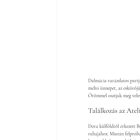
Dalmácia varázslatos partj
méltó ünnepét, az esküvőjü
Örömmel osztjuk meg velet
Találkozás az Atel
Dora külföldről érkezett Bu
ruhájához. Miután felpróbá