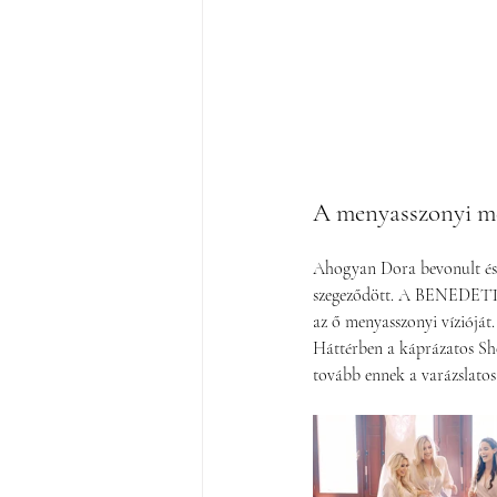
A menyasszonyi me
Ahogyan Dora bevonult és e
szegeződött. A BENEDETTA f
az ő menyasszonyi vízióját.
Háttérben a káprázatos Sheh
tovább ennek a varázslatos