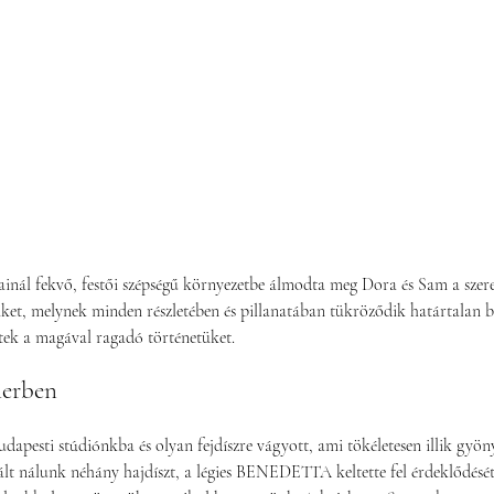
ainál fekvő, festői szépségű környezetbe álmodta meg Dora és Sam a szer
ket, melynek minden részletében és pillanatában tükröződik határtalan 
ek a magával ragadó történetüket. 
ierben
dapesti stúdiónkba és olyan fejdíszre vágyott, ami tökéletesen illik gyön
lt nálunk néhány hajdíszt, a légies BENEDETTA keltette fel érdeklődését