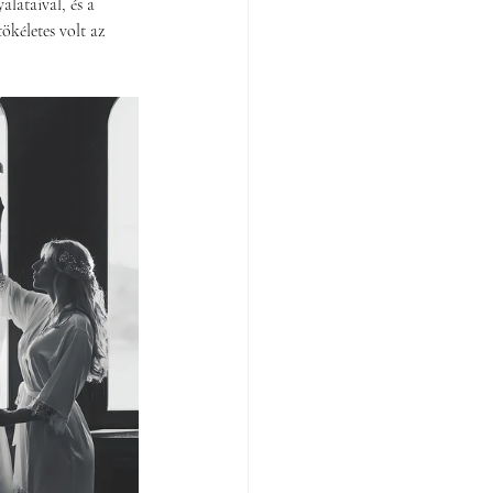
lataival, és a 
ökéletes volt az 