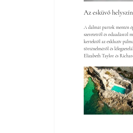
Az esküvő helyszín
A dalmát partok mentén ép
szeretetről és odaadásról 
kertektől az exkluzív pálma
történelméről és lélegzetelá
Elizabeth Taylor és Richar